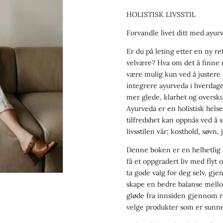
HOLISTISK LIVSSTIL
Forvandle livet ditt med ayur
Er du på leting etter en ny r
velvære? Hva om det å finne m
være mulig kun ved å justere
integrere ayurveda i hverdage
mer glede, klarhet og oversk
Ayurveda er en holistisk helse
tilfredshet kan oppnås ved å
livsstilen vår; kosthold, søvn
Denne boken er en helhetlig li
få et oppgradert liv med flyt 
ta gode valg for deg selv, gj
skape en bedre balanse mellom
gløde fra innsiden gjennom r
velge produkter som er sunne