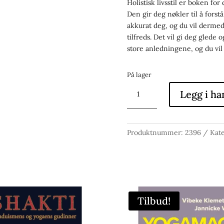
Holistisk livsstil er boken fo
Den gir deg nøkler til å fors
akkurat deg, og du vil derme
tilfreds. Det vil gi deg glede 
store anledningene, og du vil 
På lager
Holistisk
Legg i ha
Livsstil
antall
Produktnummer:
2396
Kate
Tilbud!