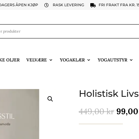
 DAGERS ÅPEN KJØP
RASK LEVERING
FRI FRAKT FRA KR. 1


KE OLJER
VELVÆRE
YOGAKLÆR
YOGAUTSTYR
Holistisk Livs
Oppri
449,00
kr
99,0
pris
var:
449,00