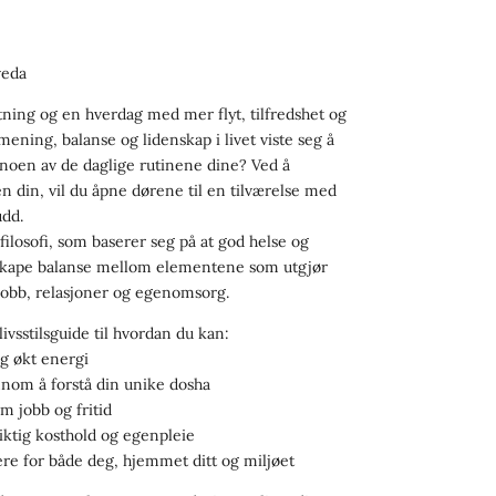
veda
etning og en hverdag med mer flyt, tilfredshet og
ening, balanse og lidenskap i livet viste seg å
 noen av de daglige rutinene dine? Ved å
n din, vil du åpne dørene til en tilværelse med
udd.
filosofi, som baserer seg på at god helse og
 skape balanse mellom elementene som utgjør
, jobb, relasjoner og egenomsorg.
vsstilsguide til hvordan du kan:
og økt energi
ennom å forstå din unike dosha
 jobb og fritid
iktig kosthold og egenpleie
re for både deg, hjemmet ditt og miljøet