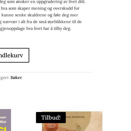
r deg som ønsker en oppgradering av livet ditt.
tå hva som skaper mening og overskudd for
d kunne senke skuldrene og føle deg mer
og nærvær i alt fra de små øyeblikkene til de
gjenoppdage hva livet har å tilby deg.
ndlekurv
gori:
Bøker
Tilbud!