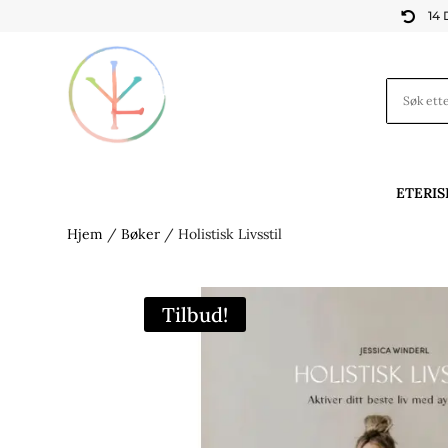
14

ETERIS
Hjem
/
Bøker
/ Holistisk Livsstil
Tilbud!