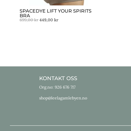
SPACEDYE LIFT YOUR SPIRITS
BRA
Opprinnelig
Nåværende
699,00
kr
449,00
kr
pris
pris
var:
er:
699,00 kr.
449,00 kr.
KONTAKT OSS
Org.no: 926 676 717
shop@leelagamlebyen.no