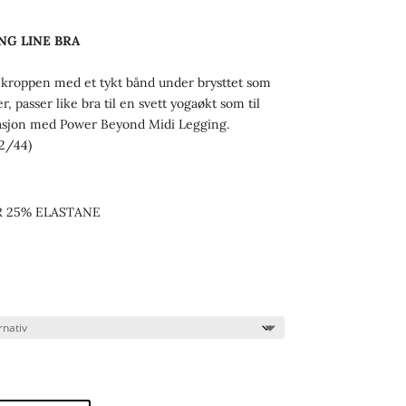
G LINE BRA
t kroppen med et tykt bånd under brysttet som
r, passer like bra til en svett yogaøkt som til
nasjon med Power Beyond Midi Legging.
42/44)
R 25% ELASTANE