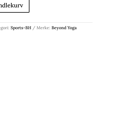
ndlekurv
gori:
Sports-BH
Merke:
Beyond Yoga