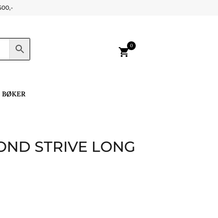
500,-
0
shopping_cart
BØKER
ND STRIVE LONG