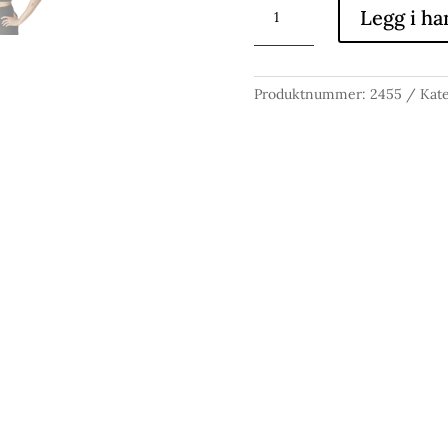
POWERBEYOND
Legg i ha
STRIVE
LONG
LINE
BRA
Produktnummer:
2455
Kate
antall