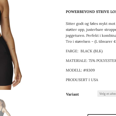
POWERBEYOND STRIVE LON
Sitter godt og føles mykt mo
støtter opp, justerbare stroppe
joggeturen. Perfekt i kombi
Tro i størelsen – (L tilsvarer 
FARGE:
BLACK (BLK)
MATERIALE: 75% POLYESTE
MODELL: #8309
PRODUSERT I USA
Variant