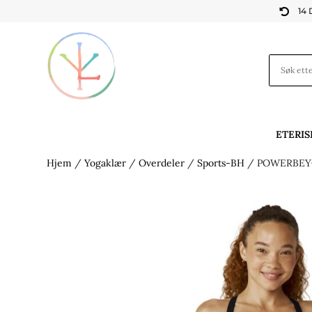
14

ETERIS
Hjem
/
Yogaklær
/
Overdeler
/
Sports-BH
/ POWERBEYO