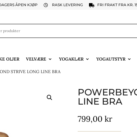
 DAGERS ÅPEN KJØP
RASK LEVERING
FRI FRAKT FRA KR. 1


KE OLJER
VELVÆRE
YOGAKLÆR
YOGAUTSTYR
ND STRIVE LONG LINE BRA
POWERBEYO
LINE BRA
799,00
kr