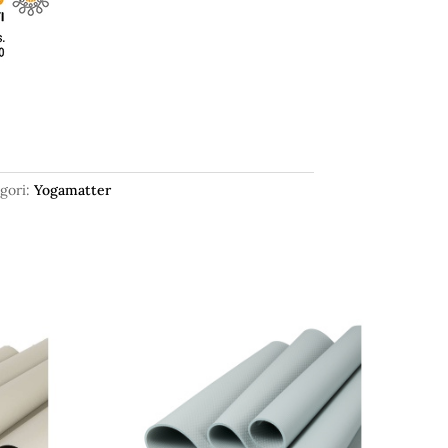
gori:
Yogamatter