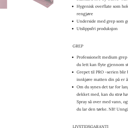
Hygenisk overflate som hold
rengjøre
Underside med grep som gør
Utslippsfri produksjon
GREP
Professionelt medium grep 
du lett kan flyte gjennom st
Grepet til PRO -serien bli
innkjøre matten din på er å 
Om du synes det tar for lan
dekket med, kan du strø hav
Spray så over med vann, og
du lar den tørke. NB! Unngå 
LIVSTIDSGARANTI