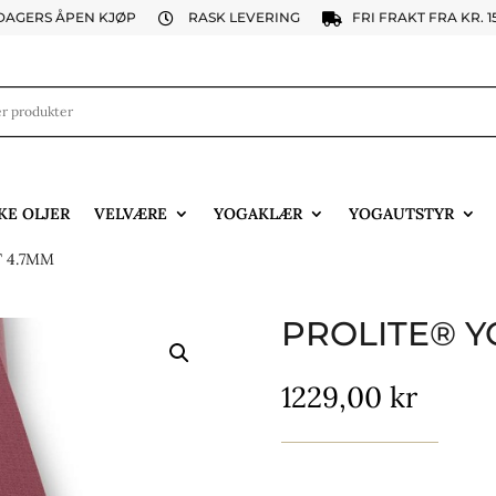
 DAGERS ÅPEN KJØP
RASK LEVERING
FRI FRAKT FRA KR. 1


KE OLJER
VELVÆRE
YOGAKLÆR
YOGAUTSTYR
 4.7MM
PROLITE® Y
1229,00
kr