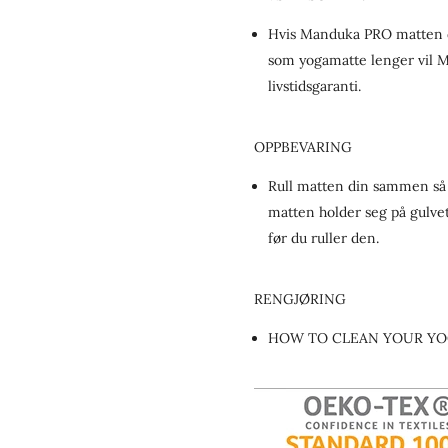
Hvis Manduka PRO matten di
som yogamatte lenger vil M
livstidsgaranti.
OPPBEVARING
Rull matten din sammen så 
matten holder seg på gulvet
før du ruller den.
RENGJØRING
HOW TO CLEAN YOUR Y