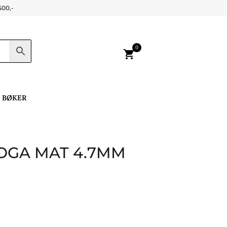
500,-
0
shopping_cart
BØKER
OGA MAT 4.7MM