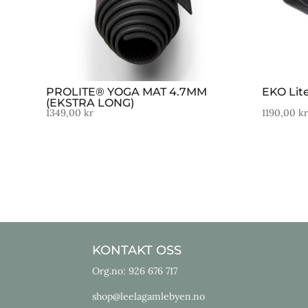
PROLITE® YOGA MAT 4.7MM
EKO Lit
(EKSTRA LONG)
1349,00
kr
1190,00
k
KONTAKT OSS
Org.no: 926 676 717
shop@leelagamlebyen.no