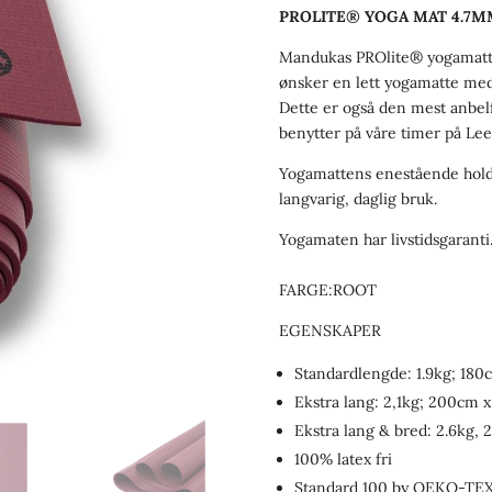
PROLITE® YOGA MAT 4.7M
Mandukas PROlite® yogamatte
ønsker en lett yogamatte med
Dette er også den mest anbelf
benytter på våre timer på Lee
Yogamattens enestående holdb
langvarig, daglig bruk.
Yogamaten har livstidsgaranti
FARGE:ROOT
EGENSKAPER
Standardlengde: 1.9kg; 180
Ekstra lang: 2,1kg; 200cm 
Ekstra lang & bred: 2.6kg,
100% latex fri
Standard 100 by OEKO-TEX®