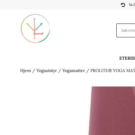
14

ETERIS
Hjem
/
Yogautstyr
/
Yogamatter
/ PROLITE® YOGA MAT