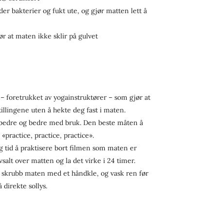
er bakterier og fukt ute, og gjør matten lett å
 at maten ikke sklir på gulvet
– foretrukket av yogainstruktører – som gjør at
illingene uten å hekte deg fast i maten.
r bedre og bedre med bruk. Den beste måten å
«practice, practice, practice».
g tid å praktisere bort filmen som maten er
salt over matten og la det virke i 24 timer.
 skrubb maten med et håndkle, og vask ren før
direkte sollys.