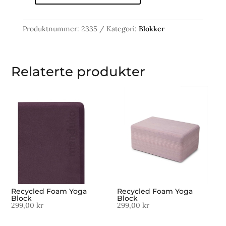
Foam
Yoga
Produktnummer:
2335
Kategori:
Blokker
Block
antall
Relaterte produkter
Recycled Foam Yoga
Recycled Foam Yoga
Block
Block
299,00
kr
299,00
kr