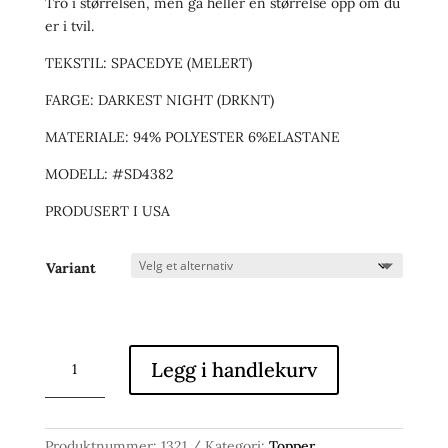
Tro i størrelsen, men gå heller en størrelse opp om du
er i tvil.
TEKSTIL: SPACEDYE (MELERT)
FARGE: DARKEST NIGHT (DRKNT)
MATERIALE:
94% POLYESTER 6%ELASTANE
MODELL: #SD4382
PRODUSERT I USA
Variant
SPACEDYE
Legg i handlekurv
SLIM
RACERBACK
CROPPED
TANK
Produktnummer:
1321
Kategori:
Topper