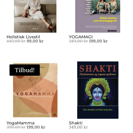
Holistisk Livsstil
YOGAMAGI
Opprinnelig
Nåværende
Opprinnelig
Nåværende
449,00
kr
99,00
kr
349,00
kr
199,00
kr
pris
pris
pris
pris
var:
er:
var:
er:
449,00 kr.
99,00 kr.
349,00 kr.
199,00 kr.
Tilbud!
YogaMamma
Shakti
Opprinnelig
Nåværende
399,00
kr
199,00
kr
349,00
kr