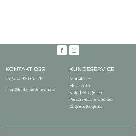
pris
pris
var:
er:
399,00 kr.
199,00 kr.
KONTAKT OSS
KUNDESERVICE
Org.no: 926 676 717
Kontakt oss
Min konto
shop@leelagamlebyen.no
Kjøpsbetingelser
Personvern & Cookies
Angrerettskjema