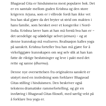
Bhagavad Gita er hinduismens mest populære bok. Det
er en samtale mellom guden Krishna og den store
krigeren Arjuna, som er i villrede fordi han ikke vet
hva han skal gjøre da det bryter ut strid om makten i
hans familie, som hersket over et kongerike i Nord-
India. Krishna lærer ham at han må forstå hva han er –
det uendelige og udødelige selvet (
atman
) – og at
denne kunnskap må
realiseres
. Realisasjon kalles yoga
på sanskrit. Krishna forteller hva han må gjøre for å
virkeliggjøre kunnskapen om seg selv slik at han kan
fatte de riktige beslutninger og leve i pakt med det
rette og sanne (
dharma
).
Denne nye oversettelsen fra originalens sanskrit er
utstyrt med en innledning som forklarer Bhagavad
Gitas stilling i hinduismen. Den beskriver også
tekstens dramatiske rammefortelling, og gir en
innføring i Bhagavad Gitas filosofi, med særlig vekt på
å forklare hva yoga er.