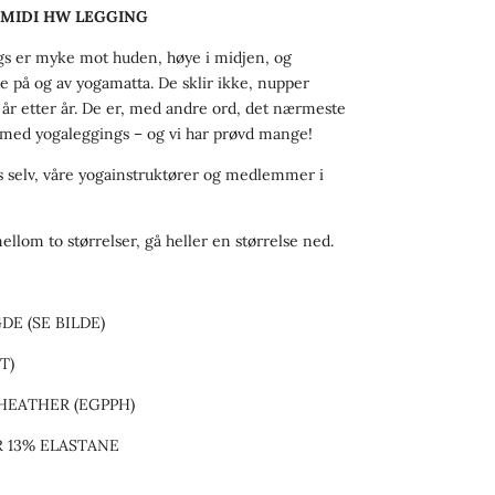
 MIDI HW LEGGING
s er myke mot huden, høye i midjen, og
e på og av yogamatta. De sklir ikke, nupper
 år etter år. De er, med andre ord, det nærmeste
 med yogaleggings – og vi har prøvd mange!
oss selv, våre yogainstruktører og medlemmer i
ellom to størrelser, gå heller en størrelse ned.
DE (SE BILDE)
T)
HEATHER (EGPPH)
R 13% ELASTANE