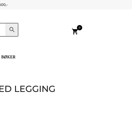
500,-
0
shopping_cart
BØKER
ED LEGGING