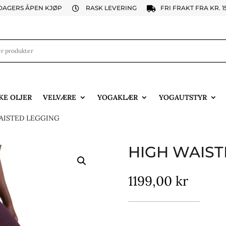
 DAGERS ÅPEN KJØP
RASK LEVERING
FRI FRAKT FRA KR. 1


KE OLJER
VELVÆRE
YOGAKLÆR
YOGAUTSTYR
AISTED LEGGING
HIGH WAIST
1199,00
kr