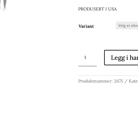
PRODUSERT I USA
Variant
HIGH
Legg i ha
WAISTED
LEGGING
antall
Produktnummer:
2675
Kate