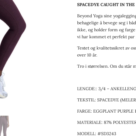
SPACEDYE CAUGHT IN THE
Beyond Yoga sine yogalegging
behagelige å bevege seg i båd
ikke, og holder form og farge
vi har kommet et perfekt par
Testet og kvalitetssikret av 
over 10 år.
Tro i størrelsen. Om du står m
LENGDE:: 3/4 – ANKELLENG
TEKSTIL: SPACEDYE (MELER
FARGE: EGGPLANT PURPLE 
MATERIALE: 87% POLYESTE
MODELL: #SD3243