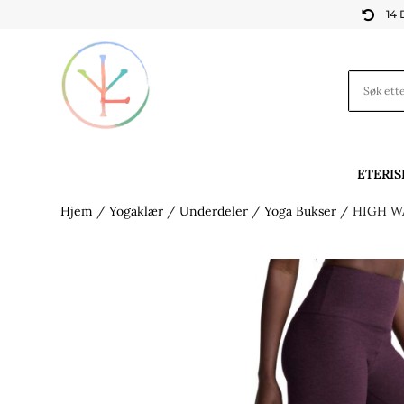
14

ETERIS
Hjem
/
Yogaklær
/
Underdeler
/
Yoga Bukser
/ HIGH W