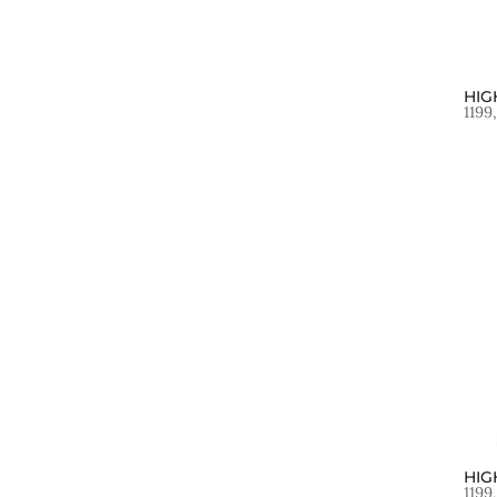
HIG
1199
HIG
1199