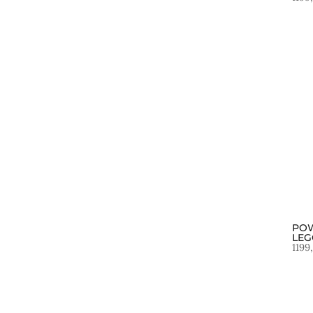
POW
LEG
1199