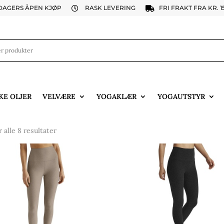
 DAGERS ÅPEN KJØP
RASK LEVERING
FRI FRAKT FRA KR. 1


KE OLJER
VELVÆRE
YOGAKLÆR
YOGAUTSTYR
r alle 8 resultater